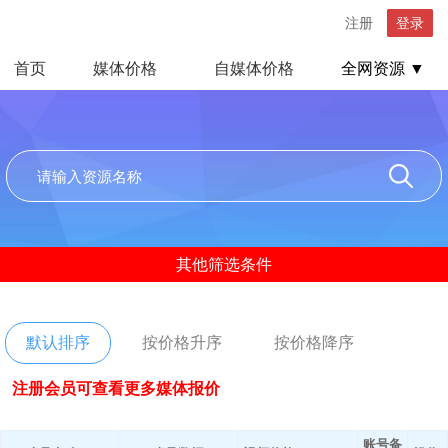
注册
登录
首页
媒体价格
自媒体价格
全网资源 ▼
其他筛选条件
默认排序
按价格升序
按价格降序
注册会员可查看更多媒体报价
账号备